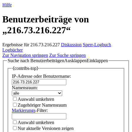
Hilfe
Benutzerbeiträge von
„
216.73.216.227
“
Ergebnisse für 216.73.216.227
Diskussion
Sperr-Logbuch
Logbücher
Zur Navigation springen
Zur Suche springen
Suche nach Benutzerbeiträgen
Ausklappen
Einklappen
⧼contribs-top⧽
IP-Adresse oder Benutzername:
Namensraum:
Auswahl umkehren
Zugehöriger Namensraum
Markierungs
-Filter:
Auswahl umkehren
Nur aktuelle Versionen zeigen