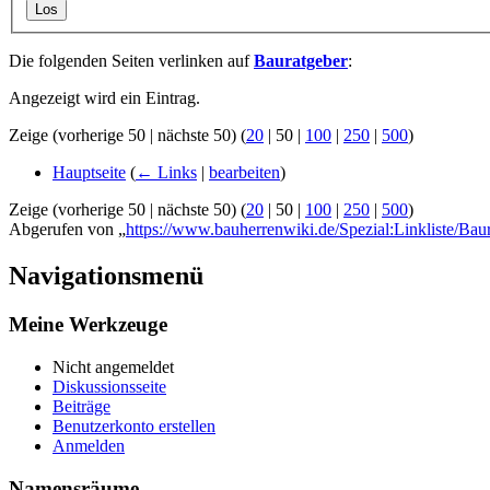
Los
Die folgenden Seiten verlinken auf
Bauratgeber
:
Angezeigt wird ein Eintrag.
Zeige (
vorherige 50
|
nächste 50
) (
20
|
50
|
100
|
250
|
500
)
Hauptseite
(
← Links
|
bearbeiten
)
Zeige (
vorherige 50
|
nächste 50
) (
20
|
50
|
100
|
250
|
500
)
Abgerufen von „
https://www.bauherrenwiki.de/Spezial:Linkliste/Bau
Navigationsmenü
Meine Werkzeuge
Nicht angemeldet
Diskussionsseite
Beiträge
Benutzerkonto erstellen
Anmelden
Namensräume